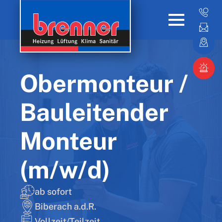
Obermonteur /
Bauleitender
Monteur
(m/w/d)
ab sofort
Biberach a.d.R.
Vollzeit/Teilzeit