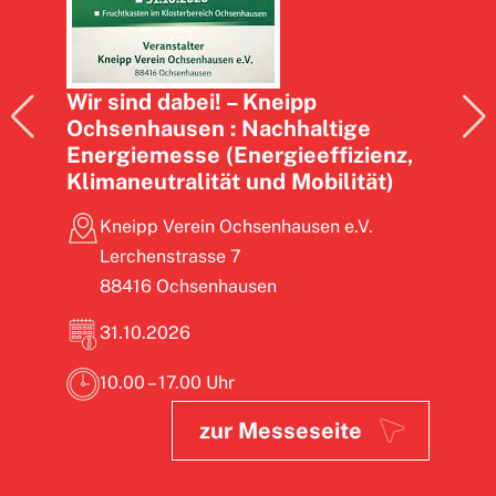
Wir si
(AUS
Wir sind dabei! – Kneipp
Ochsenhausen : Nachhaltige
Sta
Energiemesse (Energieeffizienz,
Ste
Klimaneutralität und Mobilität)
25.
Kneipp Verein Ochsenhausen e.V.
Lerchenstrasse 7
11.0
88416 Ochsenhausen
31.10.2026
10.00 – 17.00 Uhr
zur Messeseite