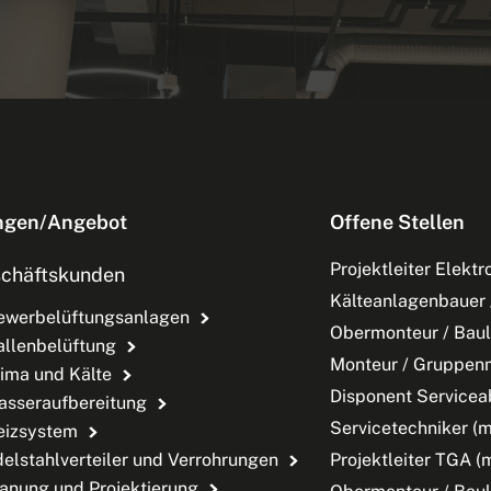
ngen/Angebot
Offene Stellen
Projektleiter Elektr
chäftskunden
Kälteanlagenbauer 
ewerbelüftungsanlagen
Obermonteur / Baul
allenbelüftung
Monteur / Gruppen
ima und Kälte
Disponent Servicea
asseraufbereitung
Servicetechniker (
eizsystem
Projektleiter TGA (
elstahlverteiler und Verrohrungen
anung und Projektierung