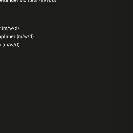
eitender Monteur (m/w/d)
 (m/w/d)
planer (m/w/d)
u (m/w/d)