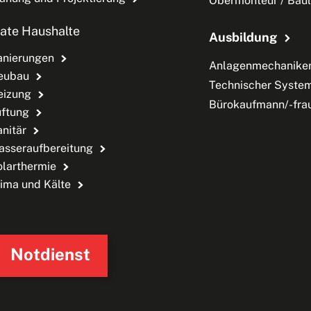
Obermonteur / Baul
vate Haushalte
Ausbildung
anierungen
Anlagenmechaniker
eubau
Technischer System
eizung
Bürokaufmann/-fra
üftung
nitär
asseraufbereitung
olarthermie
ima und Kälte
Notdienst