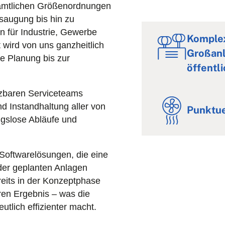
sämtlichen Größenordnungen
saugung bis hin zu
 für Industrie, Gewerbe
Komple
t wird von uns ganzheitlich
Großanl
se Planung bis zur
öffentl
tzbaren Serviceteams
d Instandhaltung aller von
Punktue
ngslose Abläufe und
Softwarelösungen, die eine
 der geplanten Anlagen
eits in der Konzeptphase
ren Ergebnis – was die
lich effizienter macht.