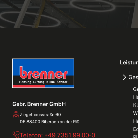
Leistu
Ges
G
H
Gebr. Brenner GmbH
Kl
W
Ziegelhausstraße 60
H
DE 88400 Biberach an der Riß
Ed
Telefon: +49 7351 99 00-0
Pl