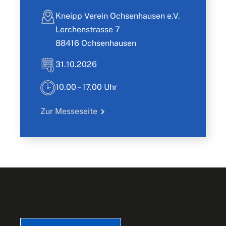
Kneipp Verein Ochsenhausen e.V.
Lerchenstrasse 7
88416 Ochsenhausen
31.10.2026
10.00 – 17.00 Uhr
Zur Messeseite